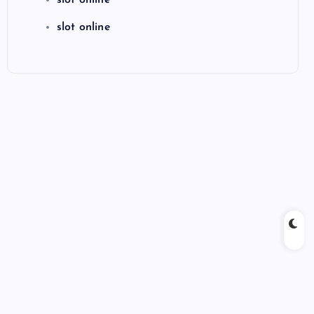
slot online
slot online