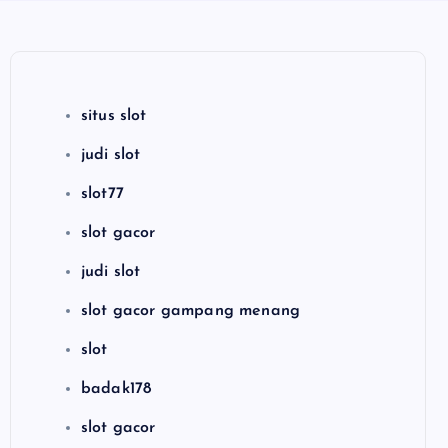
situs slot
judi slot
slot77
slot gacor
judi slot
slot gacor gampang menang
slot
badak178
slot gacor