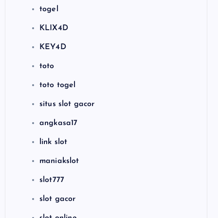
togel
KLIX4D
KEY4D
toto
toto togel
situs slot gacor
angkasa17
link slot
maniakslot
slot777
slot gacor