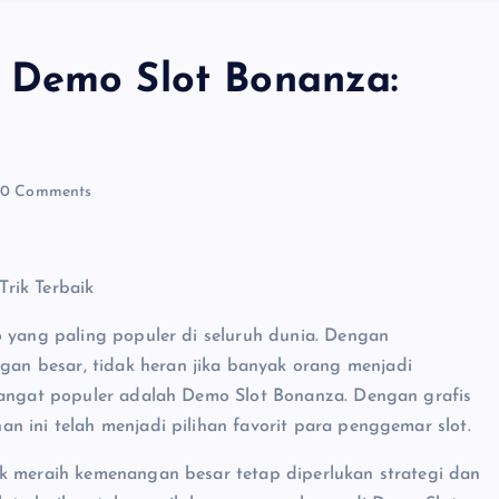
 Demo Slot Bonanza:
0 Comments
rik Terbaik
o yang paling populer di seluruh dunia. Dengan
n besar, tidak heran jika banyak orang menjadi
 sangat populer adalah Demo Slot Bonanza. Dengan grafis
n ini telah menjadi pilihan favorit para penggemar slot.
uk meraih kemenangan besar tetap diperlukan strategi dan