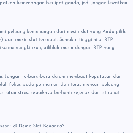
patkan kemenangan berlipat ganda, jadi jangan lewatkan
i peluang kemenangan dari mesin slot yang Anda pilih.
 dari mesin slot tersebut. Semakin tinggi nilai RTP,
ika memungkinkan, pilihlah mesin dengan RTP yang
bar. Jangan terburu-buru dalam membuat keputusan dan
plah fokus pada permainan dan terus mencari peluang
i atau stres, sebaiknya berhenti sejenak dan istirahat
 besar di Demo Slot Bonanza?