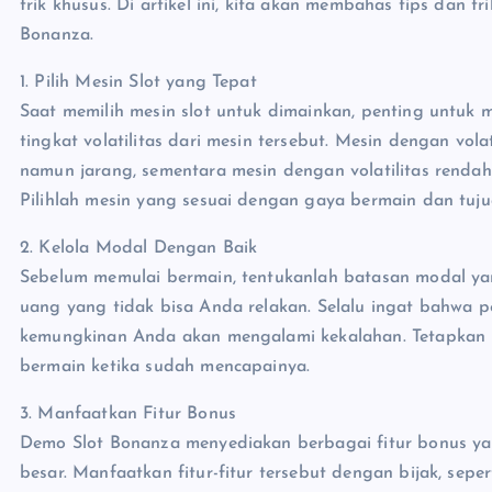
trik khusus. Di artikel ini, kita akan membahas tips dan 
Bonanza.
1. Pilih Mesin Slot yang Tepat
Saat memilih mesin slot untuk dimainkan, penting untuk 
tingkat volatilitas dari mesin tersebut. Mesin dengan vo
namun jarang, sementara mesin dengan volatilitas renda
Pilihlah mesin yang sesuai dengan gaya bermain dan tuj
2. Kelola Modal Dengan Baik
Sebelum memulai bermain, tentukanlah batasan modal y
uang yang tidak bisa Anda relakan. Selalu ingat bahwa 
kemungkinan Anda akan mengalami kekalahan. Tetapkan 
bermain ketika sudah mencapainya.
3. Manfaatkan Fitur Bonus
Demo Slot Bonanza menyediakan berbagai fitur bonus y
besar. Manfaatkan fitur-fitur tersebut dengan bijak, sepe